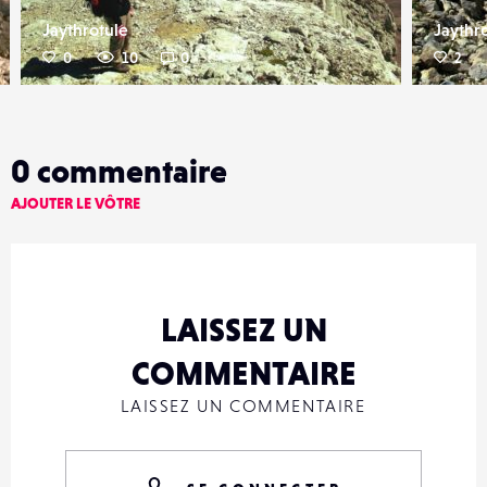
Jaythrotule
Jaythr
0
10
0
2
0
commentaire
AJOUTER LE VÔTRE
LAISSEZ UN
COMMENTAIRE
LAISSEZ UN COMMENTAIRE