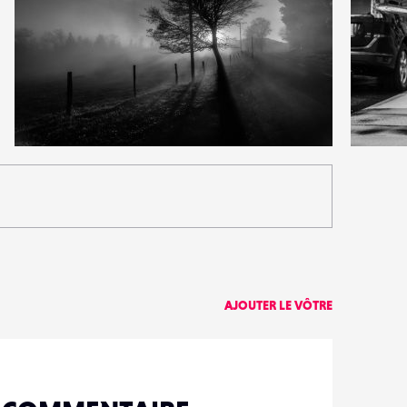
8
1
28
0
AJOUTER LE VÔTRE