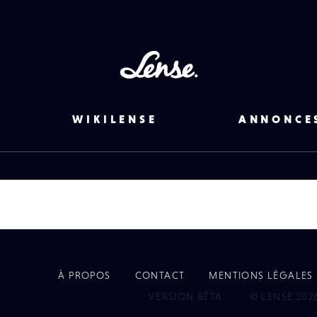
Lense
WIKILENSE
ANNONCE
À PROPOS
CONTACT
MENTIONS LÉGALES
EYE
VERSION BÊTA
© LENSE 202