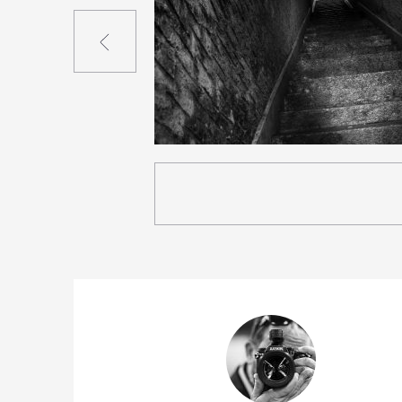
Précédent
3
27
0