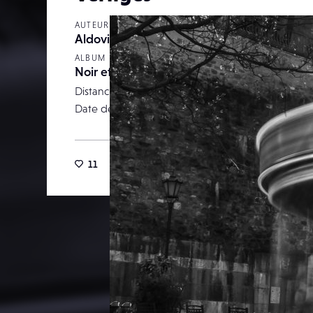
AUTEUR
Aldoviola
ALBUM
Noir et Blanc
Distance focale
Date de publication
13 av
11
28
0