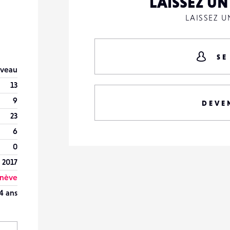
LAISSEZ U
LAISSEZ 
SE
veau
13
9
DEVE
23
6
0
n 2017
nève
4 ans