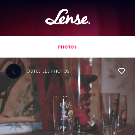
Lense
PHOTOS
TOUTES LES
PHOTOS
L