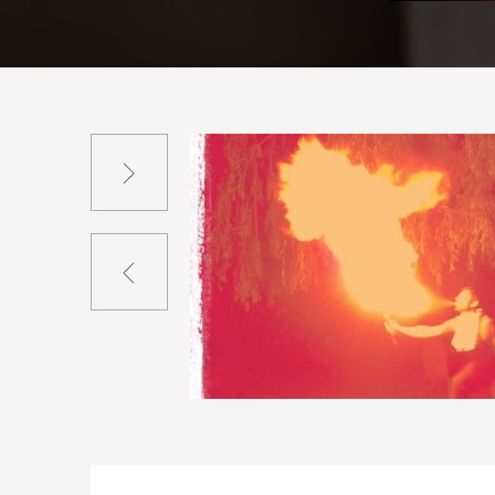
Suivant
Précédent
1
4
0