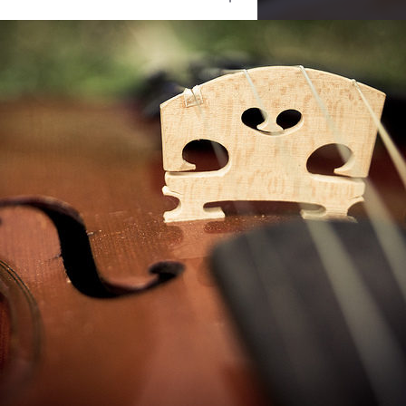
Ouvrir
/
Fermer
re morte
0 mm
04 mai 2011