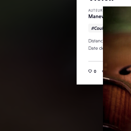
AUTEUR
ManewVision
#Couleur
#Natu
Distance focale
Date de publication
0
2
0