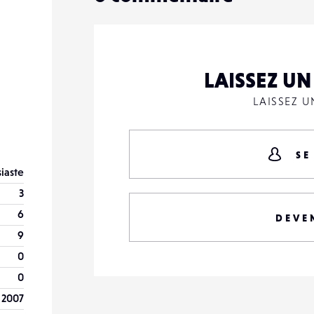
LAISSEZ U
LAISSEZ 
SE
iaste
3
6
DEVE
9
0
0
 2007