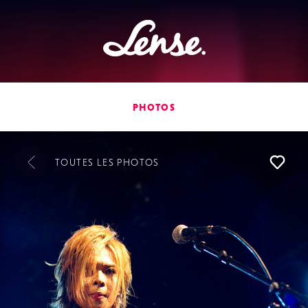
Lense
PHOTOS
TOUTES LES
PHOTOS
L