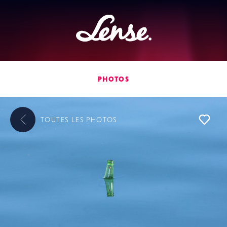
Lense
PHOTOS
TOUTES LES
PHOTOS
L