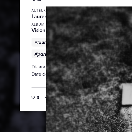
AUTEUR
Laurent Atiapo
ALBUM
Vision tumultueuse
#laurentatiapo
#maison
#noiretblanc
#paris
#rue
Distance focale
Date de publication
15 m
3
21
0