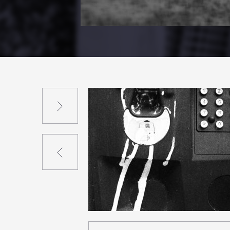
Suivant
Précédent
1
18
0