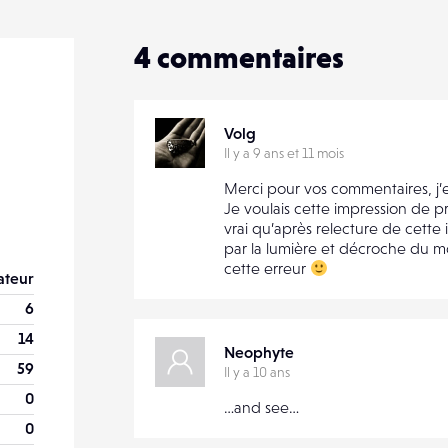
4
commentaires
Volg
Il y a 9 ans et 11 mois
Merci pour vos commentaires, j
Je voulais cette impression de pr
vrai qu’après relecture de cette 
par la lumière et décroche du mo
cette erreur
teur
6
14
Neophyte
59
Il y a 10 ans
0
…and see…
0