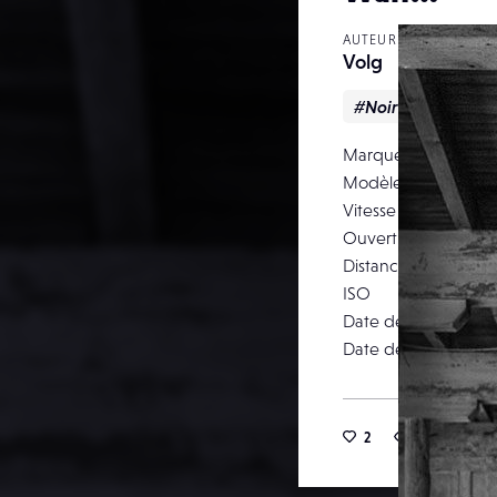
AUTEUR
Volg
#Noir & blanc
Marque
Modèle
Vitesse d’obturation
Ouverture
Distance focale
ISO
Date de prise de vu
Date de publication
2
16
4