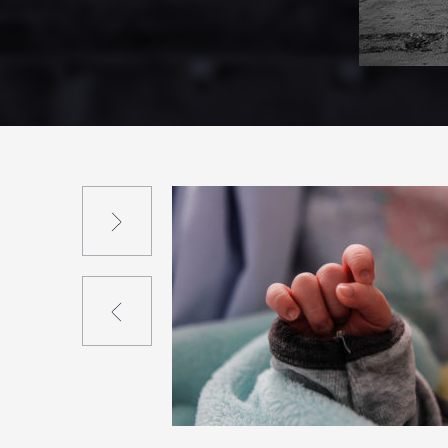
Suivant
Précédent
1
13
1