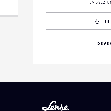
LAISSEZ 
SE
DEVE
Lense