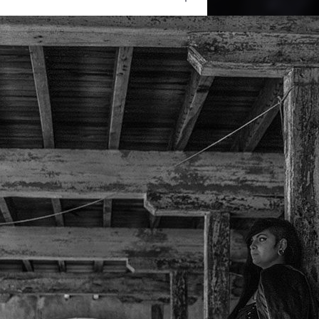
Ouvrir
/
Fermer
#Portrait
Canon
Canon EOS 60D
1/500
3.5
37 mm
400
e
29 avril 2015
29 avril 2016