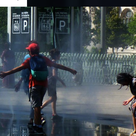
Ouvrir
/
Fermer
nasonic
C-FZ45
1/250
5.6
12.9 mm
80
ût 2019
ût 2019