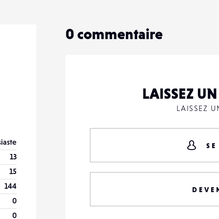
0
0
commentaire
LAISSEZ U
LAISSEZ 
iaste
SE
13
15
144
DEVE
0
0