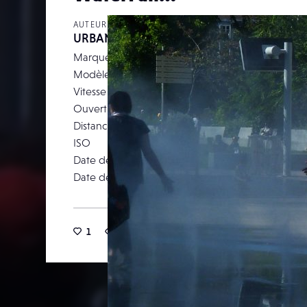
AUTEUR
URBANDESIGN
Marque
Pa
Modèle
DM
Vitesse d’obturation
Ouverture
Distance focale
ISO
Date de prise de vue
22 ao
Date de publication
31 ao
1
24
0