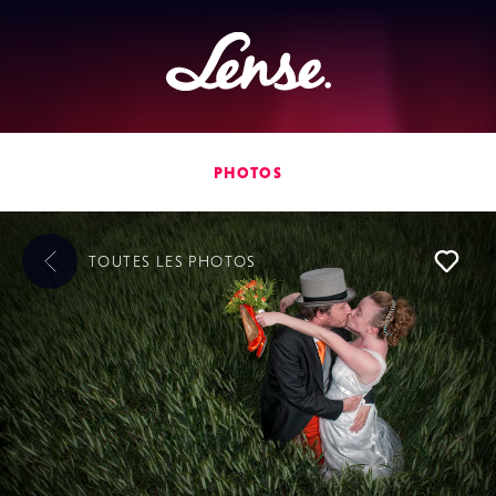
Lense
PHOTOS
TOUTES LES
PHOTOS
L