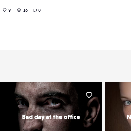
9
16
0
er
Liker
Bad day at the office
N