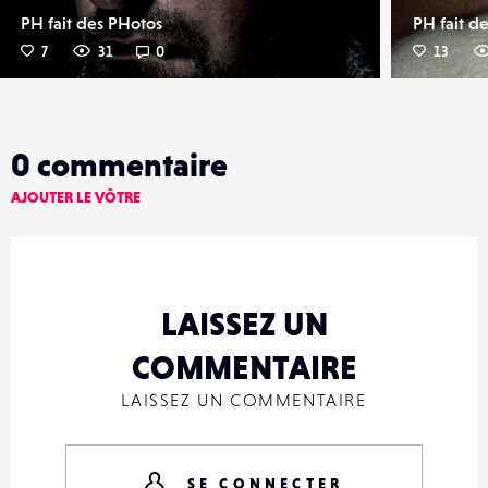
PH fait des PHotos
PH fait d
7
31
0
13
0
commentaire
AJOUTER LE VÔTRE
LAISSEZ UN
COMMENTAIRE
LAISSEZ UN COMMENTAIRE
SE CONNECTER