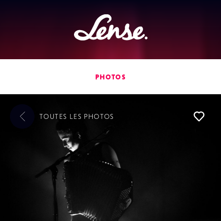
Lense
PHOTOS
TOUTES LES
PHOTOS
L