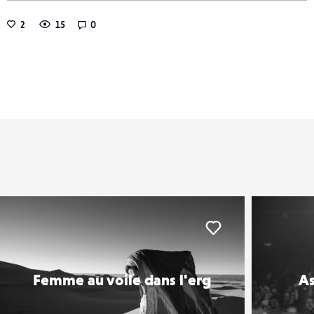
2
15
0
er
Liker
Femme au voile dans l'erg
As