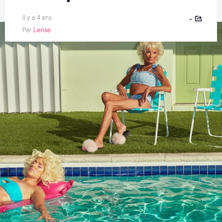
Il y a 4 ans
-
Par
Lense