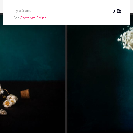
Il y a 5 ans
0
Par
Costanza Spina