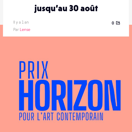
jusqu’au 30 août
Il y a 1 an
0
Par
Lense