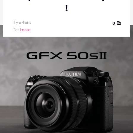
!
Il y a 4 ans
0
Par
Lense