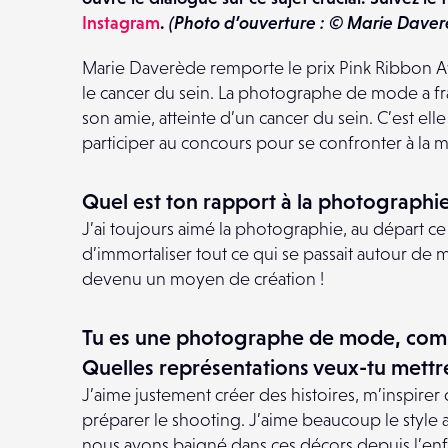
Instagram
.
(Photo d’ouverture : © Marie Dave
Marie Daverède remporte le prix Pink Ribbon Aw
le cancer du sein. La photographe de mode a fra
son amie, atteinte d’un cancer du sein. C’est el
participer au concours pour se confronter à la ma
Quel est ton rapport à la photographie
J’ai toujours aimé la photographie, au départ c
d’immortaliser tout ce qui se passait autour de mo
devenu un moyen de création !
Tu es une photographe de mode, comme
Quelles représentations veux-tu mettre
J’aime justement créer des histoires, m’inspire
préparer le shooting. J’aime beaucoup le style
nous avons baigné dans ces décors depuis l’enfa