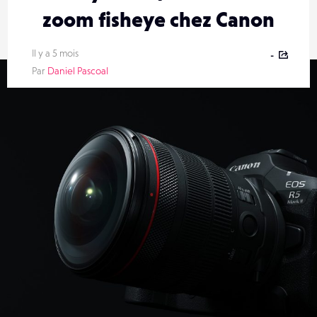
zoom fisheye chez Canon
Il y a 5 mois
-
Par
Daniel Pascoal