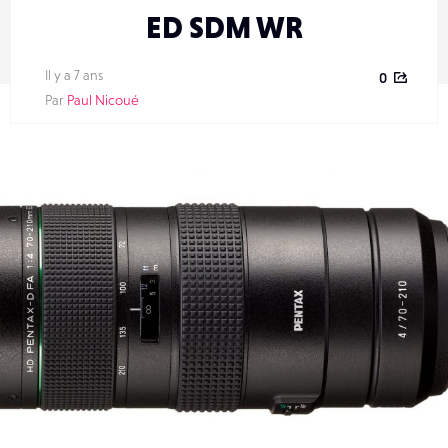
ED SDM WR
Il y a 7 ans
0
Par
Paul Nicoué