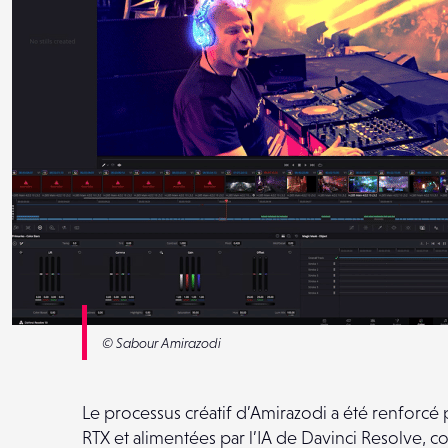
© Sabour Amirazodi
Le processus créatif d’Amirazodi a été renforcé p
RTX et alimentées par l’IA de Davinci Resolve, 