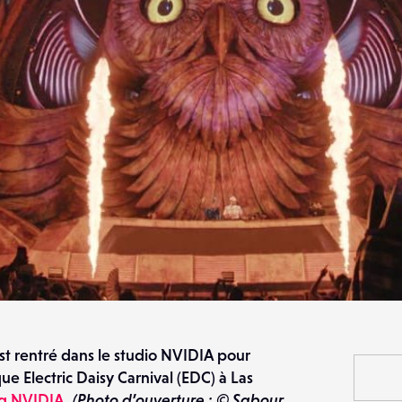
t rentré dans le studio NVIDIA pour
e Electric Daisy Carnival (EDC) à Las
og NVIDIA
.
(Photo d’ouverture : © Sabour