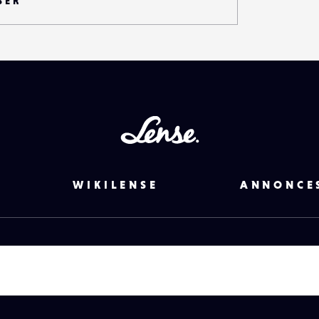
SER
Lense
WIKILENSE
ANNONCE