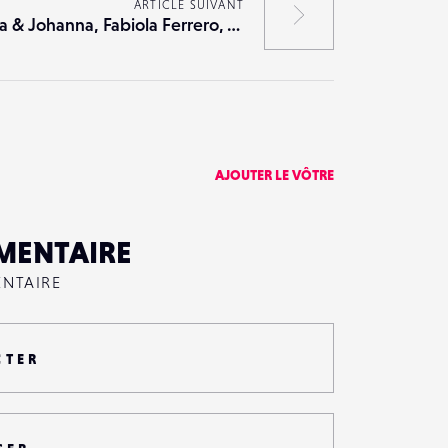
ARTICLE SUIVANT
Elsa & Johanna, Fabiola Ferrero, Antoine Henault : focus sur PhotoSaintGermain
AJOUTER LE VÔTRE
MENTAIRE
ENTAIRE
CTER