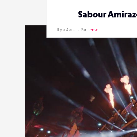
Sabour Amirazo
Il y a 4 ans
Par
Lense