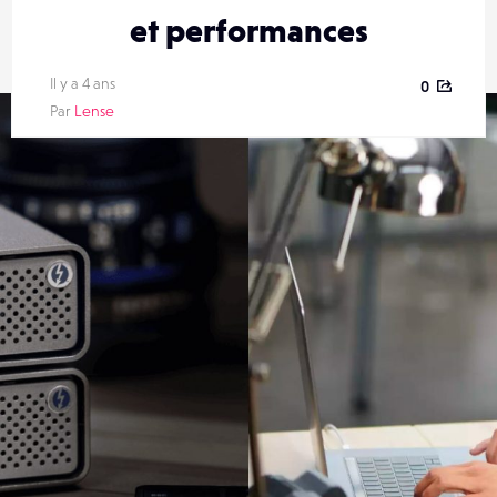
et performances
Il y a 4 ans
0
Par
Lense