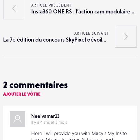
ARTICLE PRÉCÉDENT
Insta360 ONE RS : l’action cam modulaire évolue
ARTICLE SUIVANT
La 7e édition du concours SkyPixel dévoile ses gagnants
2
commentaires
AJOUTER LE VÔTRE
Neeivamar23
Il y a 4 ans et 3 mois
Here I will provide you with Macy’s My Insite
Login, Macy’s Insite my Schedule, and