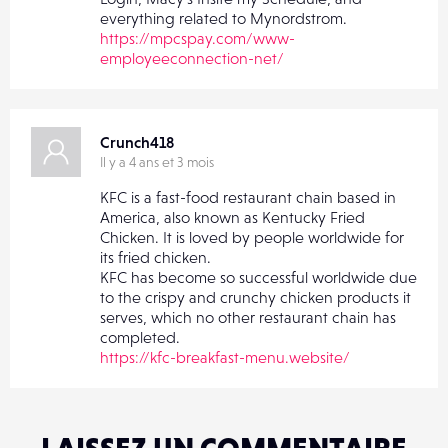
everything related to Mynordstrom.
https://mpcspay.com/www-
employeeconnection-net/
Crunch418
Il y a 4 ans et 3 mois
KFC is a fast-food restaurant chain based in
America, also known as Kentucky Fried
Chicken. It is loved by people worldwide for
its fried chicken.
KFC has become so successful worldwide due
to the crispy and crunchy chicken products it
serves, which no other restaurant chain has
completed.
https://kfc-breakfast-menu.website/
LAISSEZ UN COMMENTAIRE