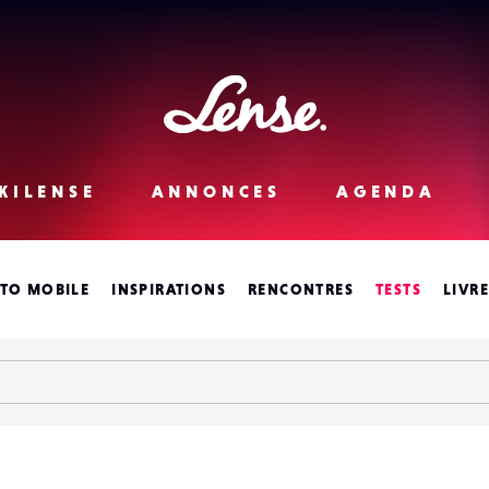
Lense
KILENSE
ANNONCES
AGENDA
TO MOBILE
INSPIRATIONS
RENCONTRES
TESTS
LIVR