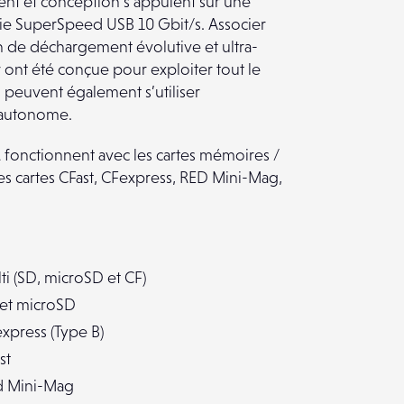
nt et conception s’appuient sur une
gie SuperSpeed USB 10 Gbit/s. Associer
n de déchargement évolutive et ultra-
ont été conçue pour exploiter tout le
rs peuvent également s’utiliser
 autonome.
fonctionnent avec les cartes mémoires /
 les cartes CFast, CFexpress, RED Mini-Mag,
i (SD, microSD et CF)
 et microSD
xpress (Type B)
st
d Mini-Mag