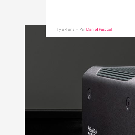
Il y a 4 ans
Par
Daniel Pascoal