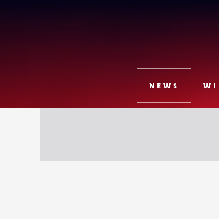
Lense
NEWS
WI