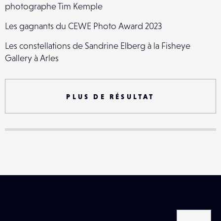
photographe Tim Kemple
Les gagnants du CEWE Photo Award 2023
Les constellations de Sandrine Elberg à la Fisheye
Gallery à Arles
À la découverte de l'Islande avec Oppo et National
Geographic
PLUS DE RÉSULTAT
Frankie Carino photographie des incroyables châteaux
de glace
Le satellite Landsat 9 montre notre planète en mutation
La fonte des glaces au Groenland par Olaf Otto Becker
Le Xiaomi Mi 11 en action
La fonte des glaces dans les meilleures photo de
science de 2020