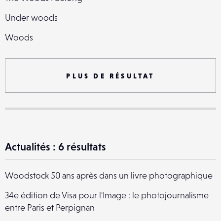
Under woods
Woods
Woods
lost in the woods.
PLUS DE RÉSULTAT
Neck of the Woods
Neck of the Woods
In the woods
Actualités : 6 résultats
cabin in the woods
Minds in the woods
Woodstock 50 ans après dans un livre photographique
34e édition de Visa pour l'Image : le photojournalisme
entre Paris et Perpignan