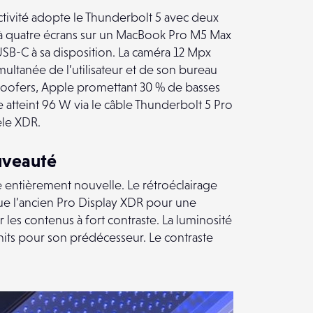
ectivité adopte le Thunderbolt 5 avec deux
u’à quatre écrans sur un MacBook Pro M5 Max
es USB-C à sa disposition. La caméra 12 Mpx
multanée de l’utilisateur et de son bureau
woofers, Apple promettant 30 % de basses
 atteint 96 W via le câble Thunderbolt 5 Pro
èle XDR.
ouveauté
 entièrement nouvelle. Le rétroéclairage
que l’ancien Pro Display XDR pour une
r les contenus à fort contraste. La luminosité
 nits pour son prédécesseur. Le contraste