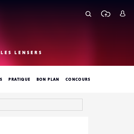
Recherche
Téléchar
S
une phot
c
LES LENSERS
ES
PRATIQUE
BON PLAN
CONCOURS