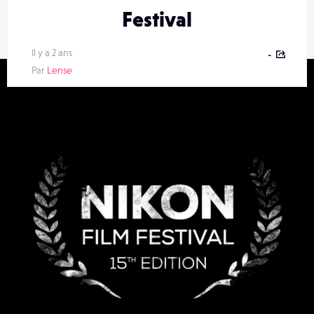
Festival
Il y a 2 ans
-
Par
Lense