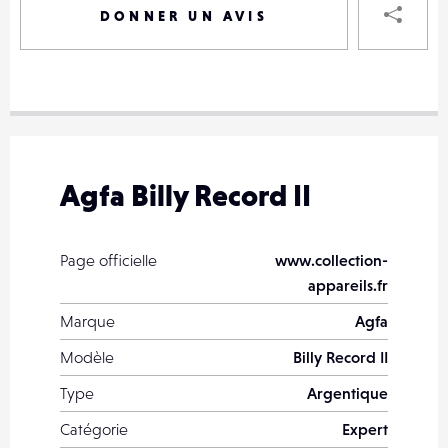
DONNER UN AVIS
VOTRE
DESTINAT
VOTRE
DESTINAT
Agfa Billy Record II
VOTRE
EMAIL
VOTRE
Page officielle
www.collection-
EMAIL
appareils.fr
Marque
Agfa
Modèle
Billy Record II
PARTA
Type
Argentique
Catégorie
Expert