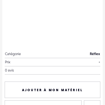
Catégorie
Réflex
Prix
-
0 avis
AJOUTER À MON MATÉRIEL
P