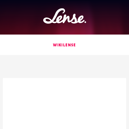
Lense
WIKILENSE