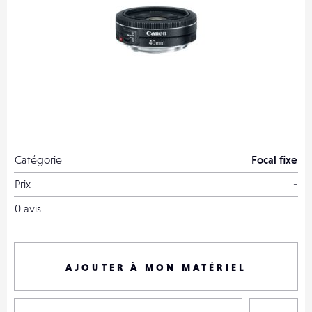
Catégorie
Focal fixe
Prix
-
0 avis
AJOUTER À MON MATÉRIEL
P