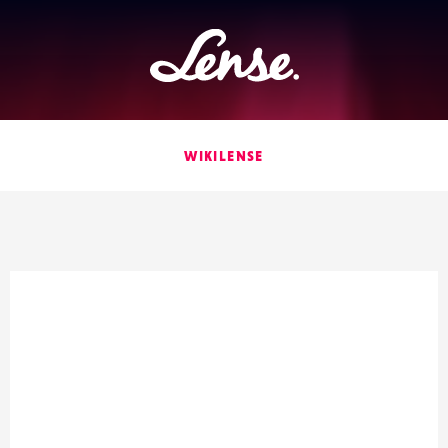
Lense
WIKILENSE