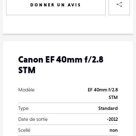
DONNER UN AVIS
VOTRE
DESTINAT
VOTRE
DESTINAT
Canon EF 40mm f/2.8
VOTRE
STM
EMAIL
VOTRE
EMAIL
Modèle
EF 40mm f/2.8
STM
Type
Standard
PARTA
Date de sortie
-2012
Scellé
non