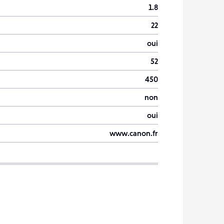
1.8
22
oui
52
450
non
oui
www.canon.fr