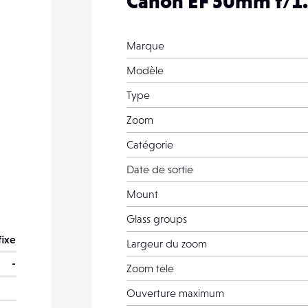
Canon EF 50mm f/1.8
Marque
Modèle
Type
Zoom
Catégorie
Date de sortie
Mount
Glass groups
fixe
Largeur du zoom
-
Zoom tele
Ouverture maximum