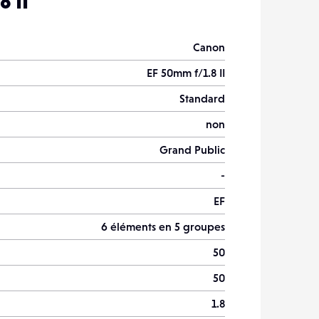
 II
Canon
EF 50mm f/1.8 II
Standard
non
Grand Public
-
EF
6 éléments en 5 groupes
50
50
1.8