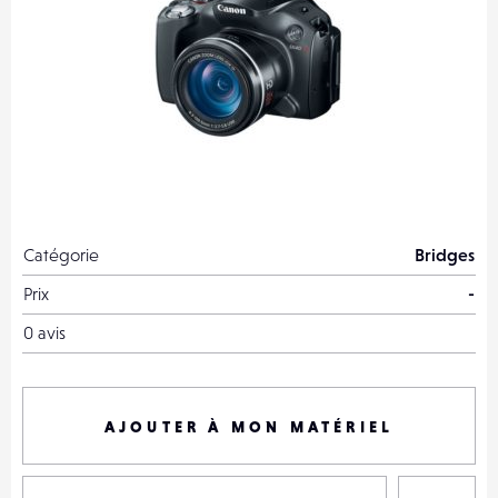
Catégorie
Bridges
Prix
-
0 avis
AJOUTER À MON MATÉRIEL
P