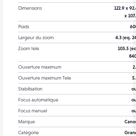
Dimensions
122.9 x 92
x 107
Poids
60
Largeur du zoom
4.3 (eq. 2
Zoom tele
105.5 (e
840
Ouverture maximum
2
Ouverture maximum Tele
5
Stabilisation
ou
Focus automatique
ou
Focus manuel
ou
Marque
Cano
Catégorie
Gran