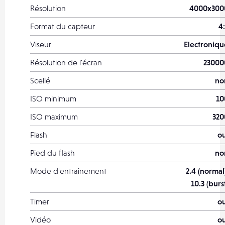
Résolution
4000x300
Format du capteur
4
Viseur
Electroniqu
Résolution de l'écran
23000
Scellé
no
ISO minimum
10
ISO maximum
320
Flash
ou
Pied du flash
no
Mode d'entrainement
2.4 (normal
10.3 (burs
Timer
ou
Vidéo
ou