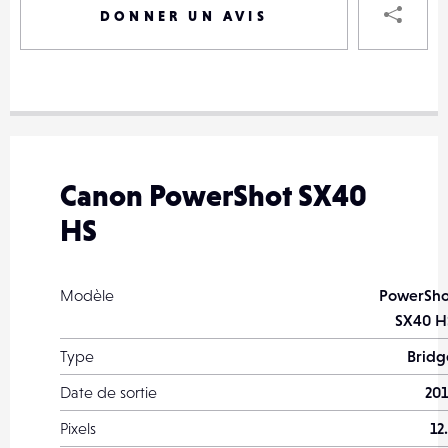
DONNER UN AVIS
VOTRE
DESTINAT
VOTRE
DESTINAT
Canon PowerShot SX40
VOTRE
HS
EMAIL
VOTRE
EMAIL
Modèle
PowerSho
SX40 H
Type
Bridg
PARTA
Date de sortie
201
Pixels
12