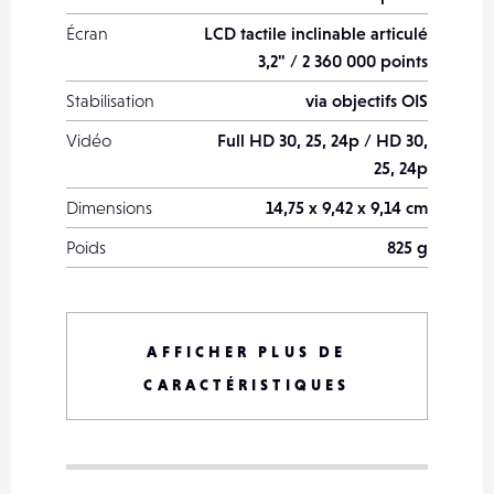
Écran
LCD tactile inclinable articulé
3,2" / 2 360 000 points
Stabilisation
via objectifs OIS
Vidéo
Full HD 30, 25, 24p / HD 30,
25, 24p
Dimensions
14,75 x 9,42 x 9,14 cm
Poids
825 g
Date de sortie
février 2017
Processeur
X Processor Pro
AFFICHER PLUS DE
Sensibilité ISO
100 à 25600 ISO
CARACTÉRISTIQUES
Rafale
3 images par
seconde
Stockage / Carte mémoire
SD / SDHC /