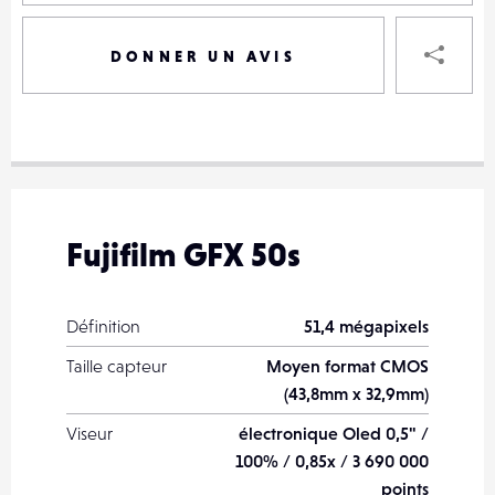
P
DONNER UN AVIS
VOTRE
DESTINAT
VOTRE
DESTINAT
Fujifilm GFX 50s
VOTRE
EMAIL
VOTRE
Définition
51,4 mégapixels
EMAIL
Taille capteur
Moyen format CMOS
(43,8mm x 32,9mm)
Viseur
électronique Oled 0,5" /
100% / 0,85x / 3 690 000
PARTA
points