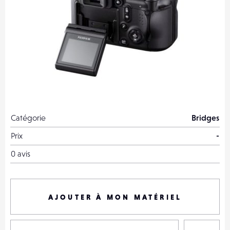
Catégorie
Bridges
Prix
-
0 avis
AJOUTER À MON MATÉRIEL
P