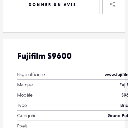
DONNER UN AVIS
VOTRE
DESTINAT
VOTRE
DESTINAT
Fujifilm S9600
VOTRE
EMAIL
VOTRE
Page officielle
www.fujifil
EMAIL
Marque
Fuji
Modèle
S9
Type
Bri
PARTA
Catégorie
Grand Pub
Pixels