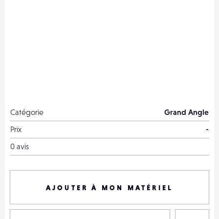
Catégorie
Grand Angle
Prix
-
0 avis
AJOUTER À MON MATÉRIEL
P