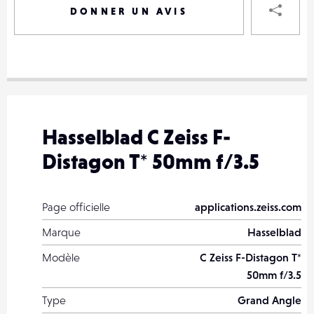
DONNER UN AVIS
VOTRE
DESTINAT
VOTRE
DESTINAT
Hasselblad C Zeiss F-
VOTRE
Distagon T* 50mm f/3.5
EMAIL
VOTRE
EMAIL
Page officielle
applications.zeiss.com
Marque
Hasselblad
Modèle
C Zeiss F-Distagon T*
PARTA
50mm f/3.5
Type
Grand Angle