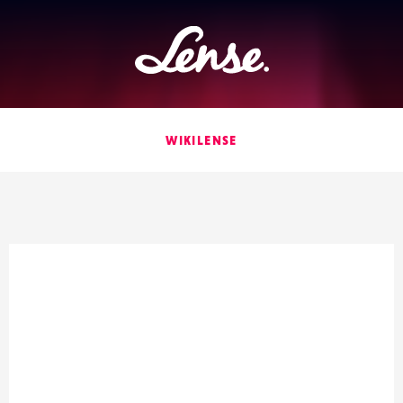
Lense
WIKILENSE