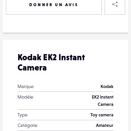
DONNER UN AVIS
VOTRE
DESTINAT
VOTRE
DESTINAT
Kodak EK2 Instant
VOTRE
Camera
EMAIL
VOTRE
EMAIL
Marque
Kodak
Modèle
EK2 Instant
Camera
PARTA
Type
Toy camera
Catégorie
Amateur