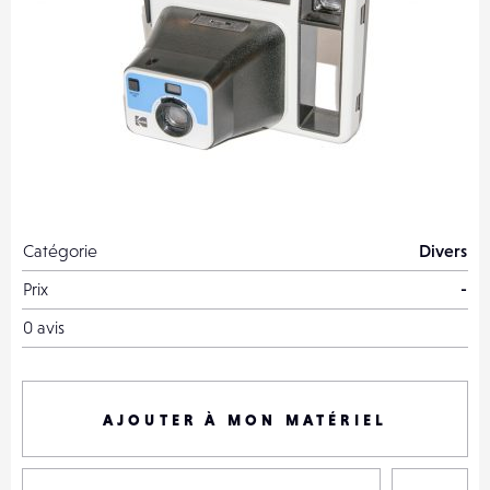
Catégorie
Divers
Prix
-
0 avis
AJOUTER À MON MATÉRIEL
P