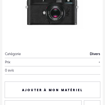
Catégorie
Divers
Prix
-
0 avis
AJOUTER À MON MATÉRIEL
P