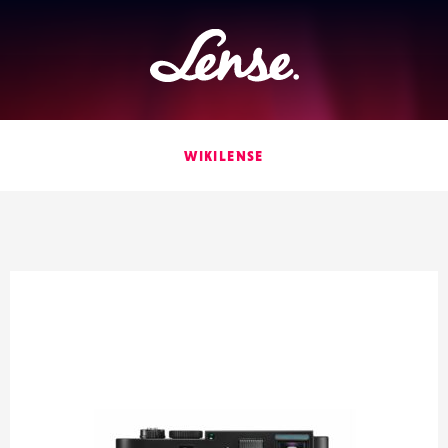
Lense
WIKILENSE