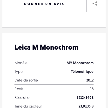
DONNER UN AVIS
VOTRE
DESTINAT
VOTRE
DESTINAT
Leica M Monochrom
VOTRE
EMAIL
VOTRE
Modèle
M9 Monochrom
EMAIL
Type
Télémetrique
Date de sortie
2012
Pixels
18
PARTA
Résolution
5212x3468
Taille du capteur
23,9x35,8