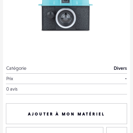
Catégorie
Divers
Prix
-
0 avis
AJOUTER À MON MATÉRIEL
P