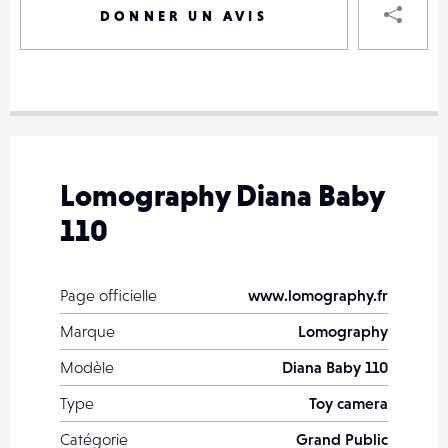
DONNER UN AVIS
VOTRE
DESTINAT
VOTRE
DESTINAT
Lomography Diana Baby
VOTRE
110
EMAIL
VOTRE
EMAIL
Page officielle
www.lomography.fr
Marque
Lomography
Modèle
Diana Baby 110
PARTA
Type
Toy camera
Catégorie
Grand Public