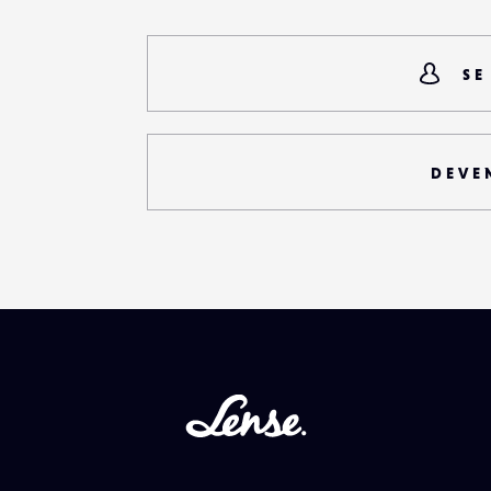
SE
DEVE
Lense