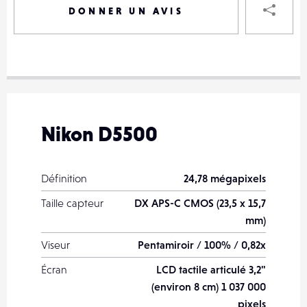
DONNER UN AVIS
VOTRE
DESTINAT
VOTRE
DESTINAT
Nikon D5500
VOTRE
EMAIL
VOTRE
Définition
24,78 mégapixels
EMAIL
Taille capteur
DX APS-C CMOS (23,5 x 15,7
mm)
Viseur
Pentamiroir / 100% / 0,82x
PARTA
Écran
LCD tactile articulé 3,2"
(environ 8 cm) 1 037 000
pixels