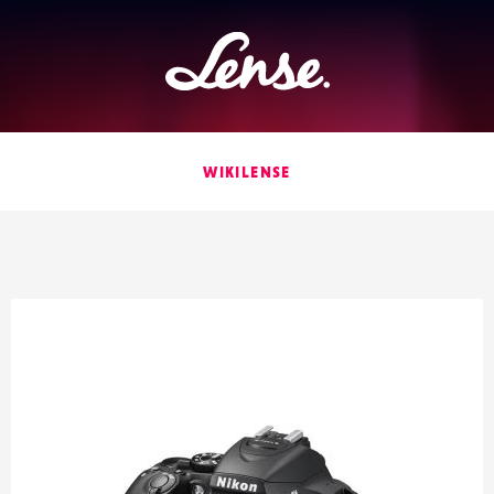
Lense
WIKILENSE