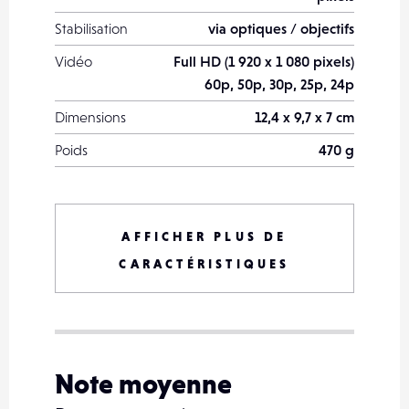
Stabilisation
via optiques / objectifs
Vidéo
Full HD (1 920 x 1 080 pixels)
60p, 50p, 30p, 25p, 24p
Dimensions
12,4 x 9,7 x 7 cm
Poids
470 g
Date de sortie
février 2015
Processeur
Expeed 4
AFFICHER PLUS DE
Sensibilité ISO
100 à 25 600 ISO
CARACTÉRISTIQUES
Rafale
5 images par
seconde
Stockage / Carte mémoire
SD / SDHC /
SDXC
Note moyenne
Connectique
USB / micro