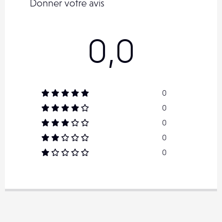
Donner votre avis
HDMI / entrée
audio /
Connectique sans fil
Wi-Fi
0,0
Flash
oui
Batterie / Autonomie
NC
Résistance
non
0
Autres / Divers
-
0
0
0
0