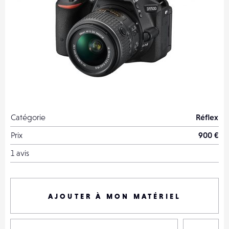
Catégorie
Réflex
Prix
900 €
1 avis
AJOUTER À MON MATÉRIEL
P