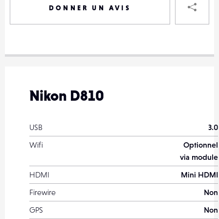
DONNER UN AVIS
VOTRE
DESTINAT
VOTRE
DESTINAT
Nikon D810
VOTRE
EMAIL
VOTRE
USB
3.0
EMAIL
Wifi
Optionnel
via module
HDMI
Mini HDMI
PARTA
Firewire
Non
GPS
Non