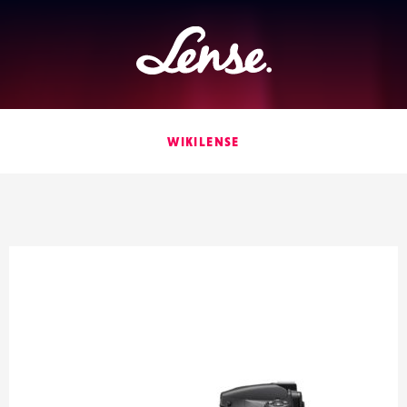
Lense
WIKILENSE