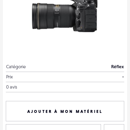
Catégorie
Réflex
Prix
-
0 avis
AJOUTER À MON MATÉRIEL
P