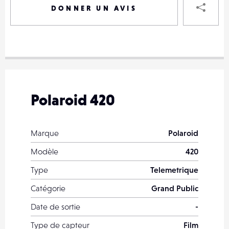
DONNER UN AVIS
VOTRE
DESTINAT
VOTRE
DESTINAT
Polaroid 420
VOTRE
EMAIL
VOTRE
Marque
Polaroid
EMAIL
Modèle
420
Type
Telemetrique
Catégorie
Grand Public
PARTA
Date de sortie
-
Type de capteur
Film