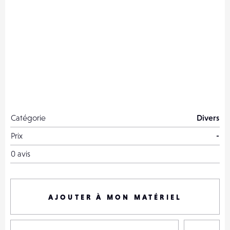
Catégorie
Divers
Prix
-
0 avis
AJOUTER À MON MATÉRIEL
P