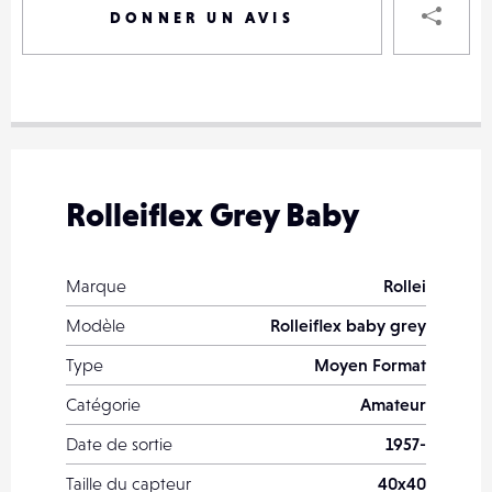
DONNER UN AVIS
VOTRE
DESTINAT
VOTRE
DESTINAT
Rolleiflex Grey Baby
VOTRE
EMAIL
VOTRE
Marque
Rollei
EMAIL
Modèle
Rolleiflex baby grey
Type
Moyen Format
Catégorie
Amateur
PARTA
Date de sortie
1957-
Taille du capteur
40x40