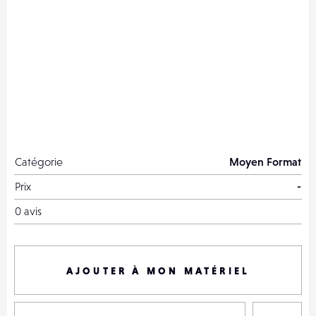
Catégorie
Moyen Format
Prix
-
0 avis
AJOUTER À MON MATÉRIEL
P