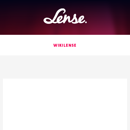
Lense
WIKILENSE