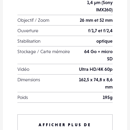
1,4 µm (Sony
IMX260)
Objectif / Zoom
26 mm et 52 mm
Ouverture
f/1,7 et f/2,4
Stabilisation
optique
Stockage / Carte mémoire
64 Go + micro
SD
Vidéo
Ultra HD/4K 60p
Dimensions
162,5 x 74,8 x 8,6
mm
Poids
195g
Date de sortie
septembre 2017
Capteur avant
8 mégapixels - 1/3,6"
AFFICHER PLUS DE
- pixel 1,22 µm