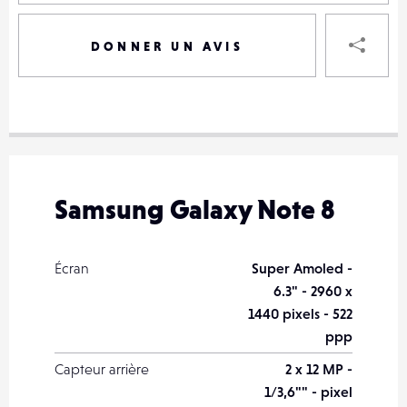
P
DONNER UN AVIS
VOTRE
DESTINAT
VOTRE
DESTINAT
Samsung Galaxy Note 8
VOTRE
EMAIL
VOTRE
Écran
Super Amoled -
EMAIL
6.3" - 2960 x
1440 pixels - 522
ppp
Capteur arrière
2 x 12 MP -
PARTA
1/3,6"" - pixel