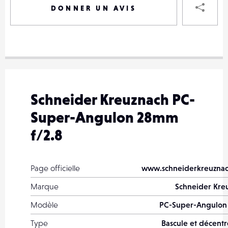
DONNER UN AVIS
VOTRE
DESTINAT
VOTRE
DESTINAT
Schneider Kreuznach PC-
VOTRE
Super-Angulon 28mm
EMAIL
VOTRE
f/2.8
EMAIL
Page officielle
www.schneiderkreuzna
Marque
Schneider Kre
PARTA
Modèle
PC-Super-Angulon 
Type
Bascule et décent