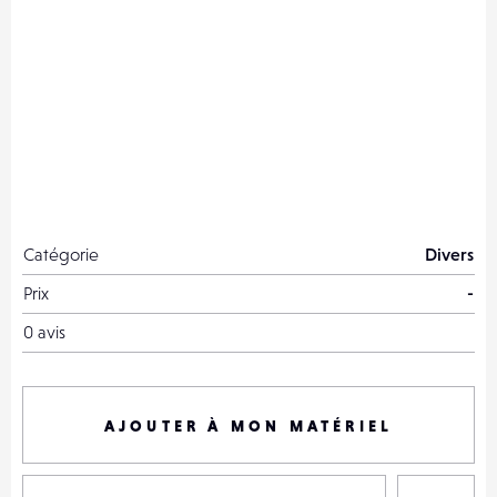
Catégorie
Divers
Prix
-
0 avis
AJOUTER À MON MATÉRIEL
P