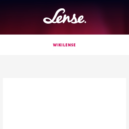
Lense
WIKILENSE