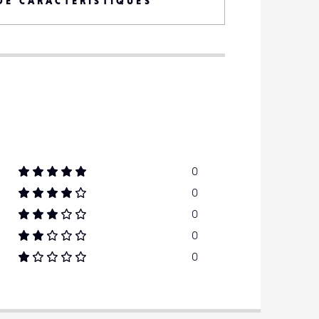
DE CARACTÉRISTIQUES
nc
nc
4 000 mAh
non
-
0
0
0
0
0