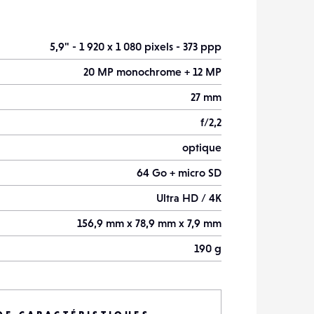
5,9" - 1 920 x 1 080 pixels - 373 ppp
20 MP monochrome + 12 MP
27 mm
f/2,2
optique
64 Go + micro SD
Ultra HD / 4K
156,9 mm x 78,9 mm x 7,9 mm
190 g
novembre 2016
8 MP - f/1,9