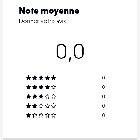
Résistance
eau et poussière
Note moyenne
Autres / Divers
AF Dual Pixel
Donner votre avis
0,0
0
0
0
0
0