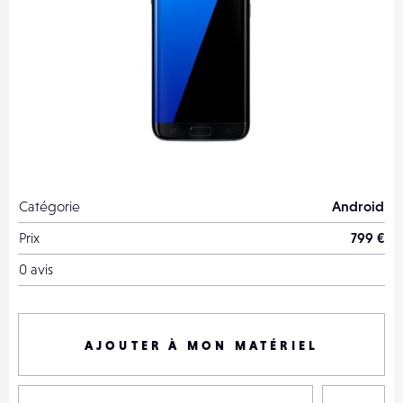
Catégorie
Android
Prix
799 €
0 avis
AJOUTER À MON MATÉRIEL
P