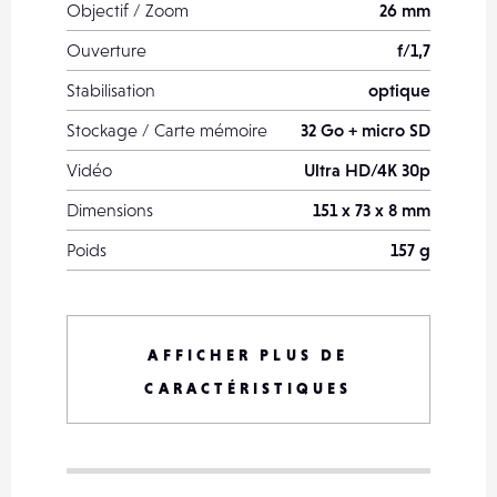
Objectif / Zoom
26 mm
Ouverture
f/1,7
Stabilisation
optique
Stockage / Carte mémoire
32 Go + micro SD
Vidéo
Ultra HD/4K 30p
Dimensions
151 x 73 x 8 mm
Poids
157 g
Date de sortie
mars 2016
Capteur avant
5 MP - 1/4,1" - pixel
AFFICHER PLUS DE
1,34 µm
CARACTÉRISTIQUES
Sensibilité ISO
nc
Rafale
nc
Batterie / Autonomie
3 600 mAh