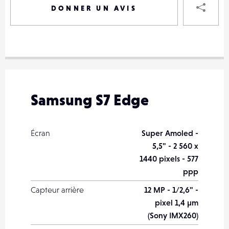
DONNER UN AVIS
VOTRE
DESTINAT
VOTRE
DESTINAT
Samsung S7 Edge
VOTRE
EMAIL
VOTRE
Écran
Super Amoled -
EMAIL
5,5" - 2 560 x
1440 pixels - 577
ppp
Capteur arrière
12 MP - 1/2,6" -
PARTA
pixel 1,4 µm
(Sony IMX260)