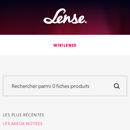
Lense
WIKILENSE
Rechercher parmi
0
fiches produits
Rechercher parmi
0
fiches produits
R
LES PLUS RÉCENTES
LES MIEUX NOTÉES