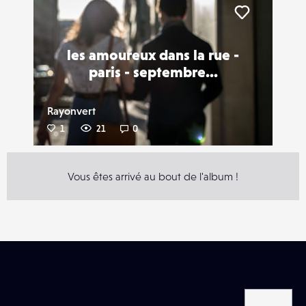
Liker
les amoureux dans la rue -
paris - septembre...
Rayonvert
1
21
0
Vous êtes arrivé au bout de l'album !