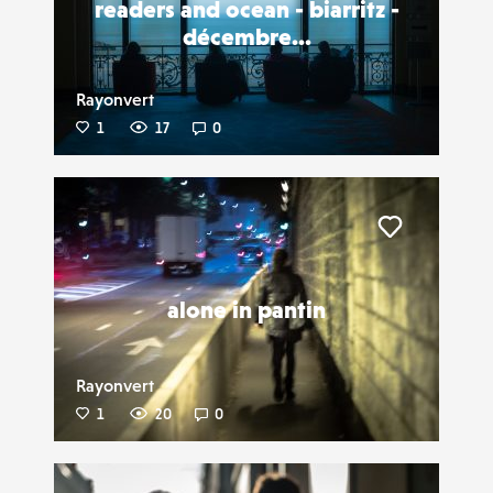
readers and ocean - biarritz -
décembre...
Rayonvert
1
17
0
Liker
alone in pantin
Rayonvert
1
20
0