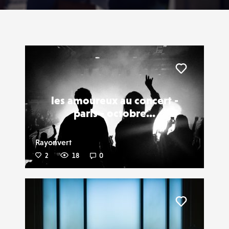
Liker
les amoureux au concert -
paris - octobre...
Rayonvert
2
18
0
Liker