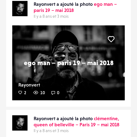
Rayonvert a ajouté la photo
ego man –
paris 19 – mai 2018
Il y a 8 ans et 3 mois
Liker
ego man – paris 19 – mai 2018
Rayonvert
2
10
0
Rayonvert a ajouté la photo
clémentine,
queen of belleville – Paris 19 – mai 2018
Il y a 8 ans et 3 mois