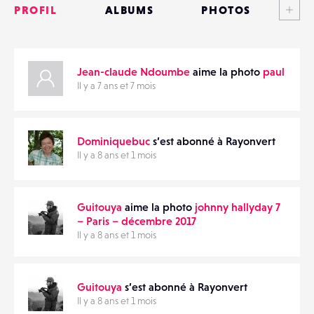
PROFIL
ALBUMS
PHOTOS
ANNONCES
Jean-claude Ndoumbe
aime la photo
paul
MATÉRIELS
PARTAGER
Il y a 7 ans et 7 mois
CONTACTS
Dominiquebuc
s’est abonné à Rayonvert
ÉVÉNEMENTS
Il y a 8 ans et 1 mois
FAVORIS
Guitouya
aime la photo
johnny hallyday 7
– Paris – décembre 2017
Il y a 8 ans et 1 mois
Guitouya
s’est abonné à Rayonvert
Il y a 8 ans et 1 mois