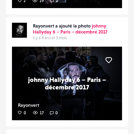
2
19
0
Rayonvert a ajouté la photo
johnny
Hallyday 6 – Paris – décembre 2017
Il y a 8 ans et 3 mois
Liker
johnny Hallyday 6 – Paris –
décembre 2017
Rayonvert
0
17
0