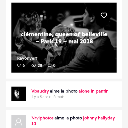
Liker
clémentine, queen of belleville
– Paris 19 – mai 2018
Rayonvert
6
28
0
Vbaudry
aime la photo
alone in pantin
Il y a 8 ans et 6 mois
Nrviphotos
aime la photo
johnny hallyday
10