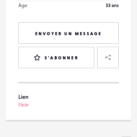
Âge
53 ans
ENVOYER UN MESSAGE
PART
S'ABONNER
VOTRE
DESTINATAIRE
Lien
VOTRE
Flickr
DESTINATAIRE
VOTRE
EMAIL
VOTRE
EMAIL
Voi