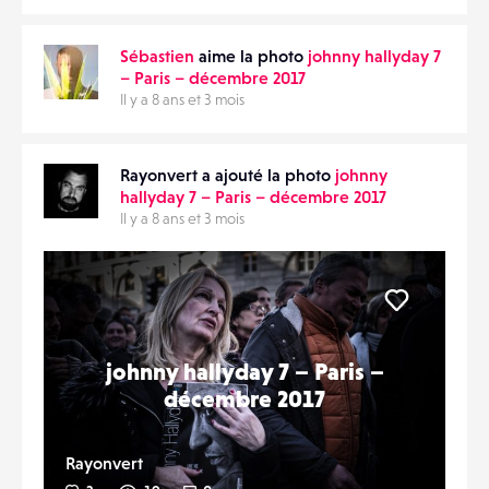
Sébastien
aime la photo
johnny hallyday 7
– Paris – décembre 2017
Il y a 8 ans et 3 mois
Rayonvert a ajouté la photo
johnny
hallyday 7 – Paris – décembre 2017
Il y a 8 ans et 3 mois
Liker
johnny hallyday 7 – Paris –
décembre 2017
Rayonvert