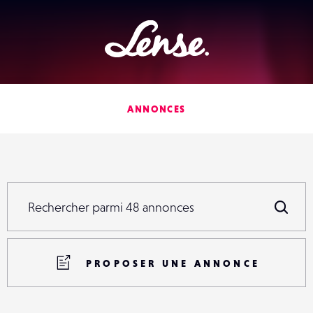
Lense
ANNONCES
Rechercher parmi
48
annonces
Rechercher parmi
48
annonces
R
PROPOSER UNE ANNONCE