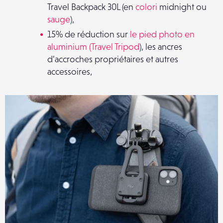
Travel Backpack 30L (en
colori
midnight ou
sauge
),
15% de réduction sur
le pied photo en
aluminium (Travel Tripod
), les ancres
d’accroches propriétaires et autres
accessoires,