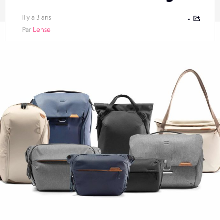
Il y a 3 ans
-
Par
Lense